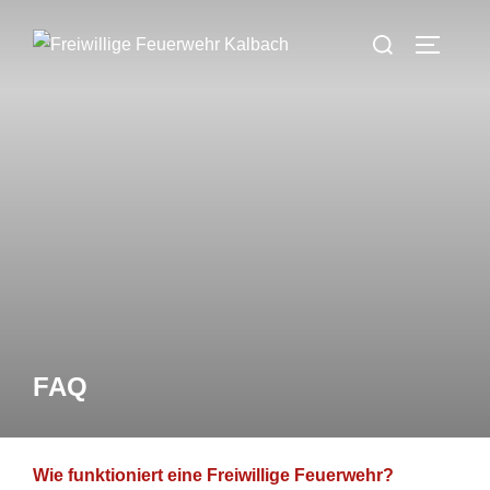
Zum
Suchen
Inhalt
SEITEN
nach:
springen
FAQ
Wie funktioniert eine Freiwillige Feuerwehr?