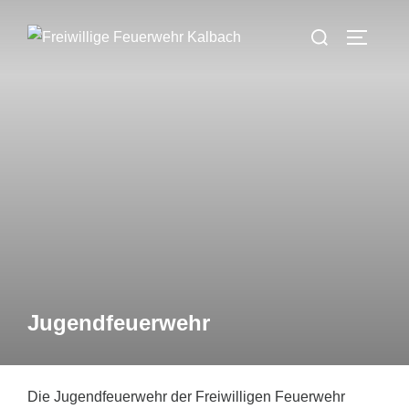
Zum
Suchen
Inhalt
SEITEN
nach:
springen
Jugendfeuerwehr
Die Jugendfeuerwehr der Freiwilligen Feuerwehr