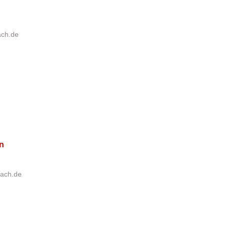
ach.de
in
bach.de