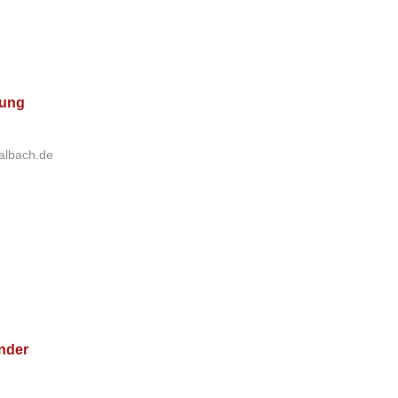
hung
albach.de
ender