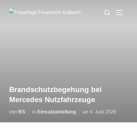
Zum
Suchen
Inhalt
SEITEN
nach:
springen
Brandschutzbegehung bei
Mercedes Nutzfahrzeuge
Veröffentlicht
von
BS
in
Einsatzabteilung
an
4. Juni 2026
am