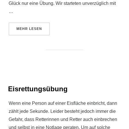
Glück nur eine Übung. Wir starteten unverzüglich mit
…
ÜBER „FEUER IM REWE KALBACH!“
MEHR
LESEN
Eisrettungsübung
Wenn eine Person auf einer Eisfläche einbricht, dann
zählt jede Sekunde. Leider besteht jedoch immer die
Gefahr, dass Retterinnen und Retter auch einbrechen
und selbst in eine Notlage geraten. Um auf solche