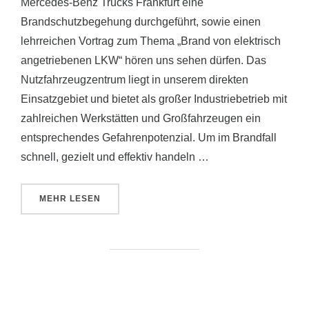
Mercedes-Benz Trucks Frankfurt eine
Brandschutzbegehung durchgeführt, sowie einen
lehrreichen Vortrag zum Thema „Brand von elektrisch
angetriebenen LKW“ hören uns sehen dürfen. Das
Nutzfahrzeugzentrum liegt in unserem direkten
Einsatzgebiet und bietet als großer Industriebetrieb mit
zahlreichen Werkstätten und Großfahrzeugen ein
entsprechendes Gefahrenpotenzial. Um im Brandfall
schnell, gezielt und effektiv handeln …
ÜBER „BRANDSCHUTZBEGEHUNG BEI MERCEDES 
MEHR
LESEN