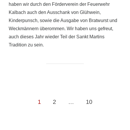
haben wir durch den Förderverein der Feuerwehr
Kalbach auch den Ausschank von Glühwein,
Kinderpunsch, sowie die Ausgabe von Bratwurst und
Weckmännern überommen. Wir haben uns gefreut,
auch dieses Jahr wieder Teil der Sankt Martins
Tradition zu sein.
Seitennummerierung
1
2
…
10
der
Beiträge