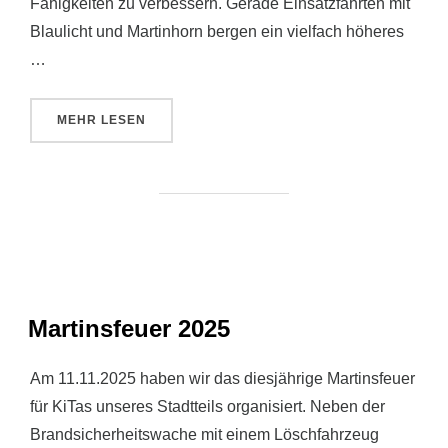
Fähigkeiten zu verbessern. Gerade Einsatzfahrten mit
Blaulicht und Martinhorn bergen ein vielfach höheres
…
ÜBER „SICHER IST SICHER!“
MEHR
LESEN
Martinsfeuer 2025
Am 11.11.2025 haben wir das diesjährige Martinsfeuer
für KiTas unseres Stadtteils organisiert. Neben der
Brandsicherheitswache mit einem Löschfahrzeug