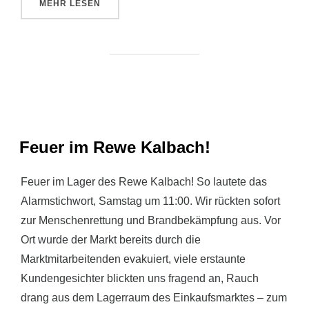
ÜBER „HESSENWEITER WARNTAG AM 12.03.2026“
MEHR
LESEN
Feuer im Rewe Kalbach!
Feuer im Lager des Rewe Kalbach! So lautete das
Alarmstichwort, Samstag um 11:00. Wir rückten sofort
zur Menschenrettung und Brandbekämpfung aus. Vor
Ort wurde der Markt bereits durch die
Marktmitarbeitenden evakuiert, viele erstaunte
Kundengesichter blickten uns fragend an, Rauch
drang aus dem Lagerraum des Einkaufsmarktes – zum