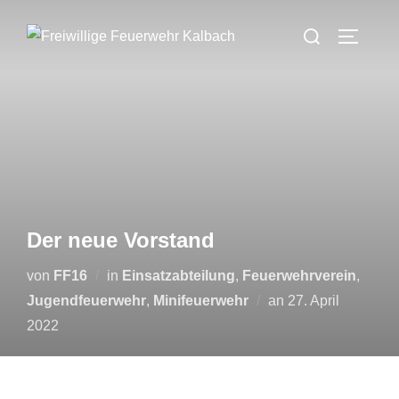
Zum
Suchen
Inhalt
SEITEN
nach:
springen
Der neue Vorstand
von
FF16
in
Einsatzabteilung
,
Feuerwehrverein
,
Veröffentlicht
Jugendfeuerwehr
,
Minifeuerwehr
an
27. April
am
2022