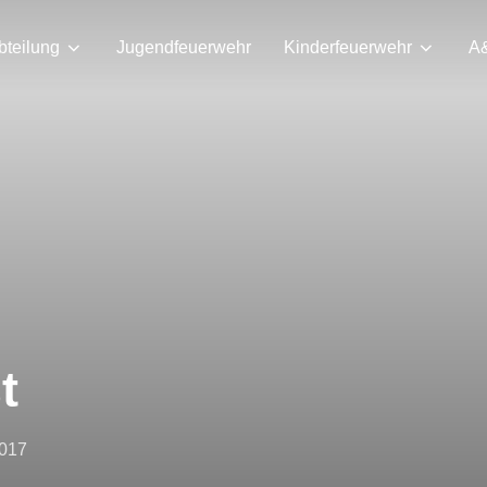
bteilung
Jugendfeuerwehr
Kinderfeuerwehr
A
t
2017