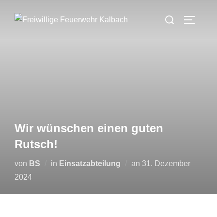
Zum
Suchen
Inhalt
SEITEN
nach:
springen
Wir wünschen einen guten
Rutsch!
Veröffentlicht
von
BS
in
Einsatzabteilung
an
31. Dezember
am
2024