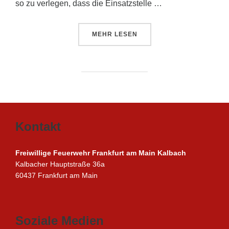
so zu verlegen, dass die Einsatzstelle …
ÜBER „ES WERDE LICHT!“
MEHR
LESEN
Kontakt
Freiwillige Feuerwehr Frankfurt am Main Kalbach
Kalbacher Hauptstraße 36a
60437 Frankfurt am Main
Soziale Medien