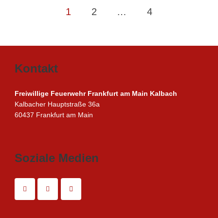
Seitennummerierung
1
2
…
4
der
Beiträge
Kontakt
Freiwillige Feuerwehr Frankfurt am Main Kalbach
Kalbacher Hauptstraße 36a
60437 Frankfurt am Main
Soziale Medien