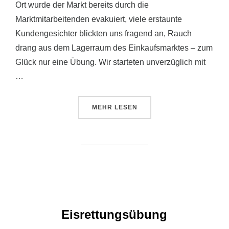
Ort wurde der Markt bereits durch die
Marktmitarbeitenden evakuiert, viele erstaunte
Kundengesichter blickten uns fragend an, Rauch
drang aus dem Lagerraum des Einkaufsmarktes – zum
Glück nur eine Übung. Wir starteten unverzüglich mit
…
ÜBER „FEUER IM REWE KALBAC
MEHR
LESEN
Eisrettungsübung