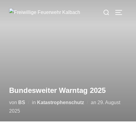
Zum
Suchen
Inhalt
SEITEN
nach:
springen
Bundesweiter Warntag 2025
Veröffentlicht
von
BS
in
Katastrophenschutz
an
29. August
am
2025