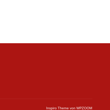
G“
Inspiro Theme
von
WPZOOM