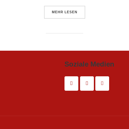
ÜBER „MASCHINISTENSCHULUN
MEHR
LESEN
Soziale Medien