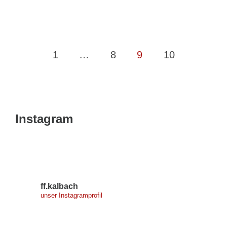
Seitennummerierung
1
…
8
9
10
der
Beiträge
Instagram
ff.kalbach
unser Instagramprofil