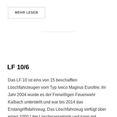
ÜBER „LF 20/16“
MEHR
LESEN
LF 10/6
Das LF 10 ist eins von 15 beschafften
Löschfahrzeugen vom Typ Iveco Magirus Eurofire. Im
Jahr 2004 wurde es der Freiwilligen Feuerwehr
Kalbach unterstellt und war bis 2014 das
Erstangriffsfahrzeug. Das Löschfahrzeug verfügt über
einen 1000 Liter Löschwassertank und kann mit